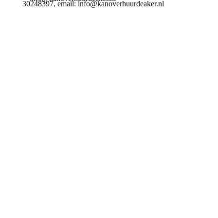
30248397, email: info@kanoverhuurdeaker.nl